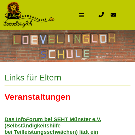
Links für Eltern
Veranstaltungen
Das Info
F
orum
bei SEHT Münster e.V.
(Selbständigkeitshilfe
bei Teilleistungsschwächen) lädt ein