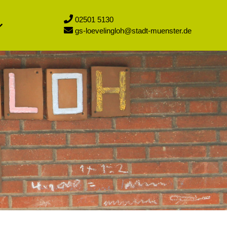
02501 5130
gs-loevelingloh@stadt-muenster.de