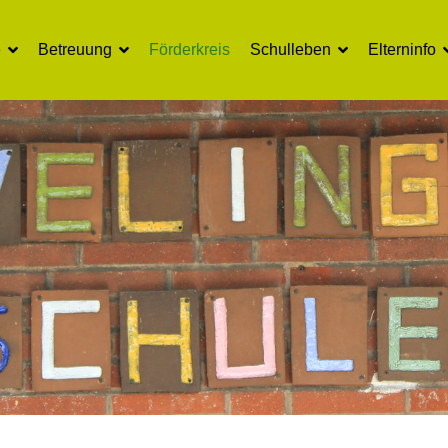
e
Betreuung
Förderkreis
Schulleben
Elterninfo